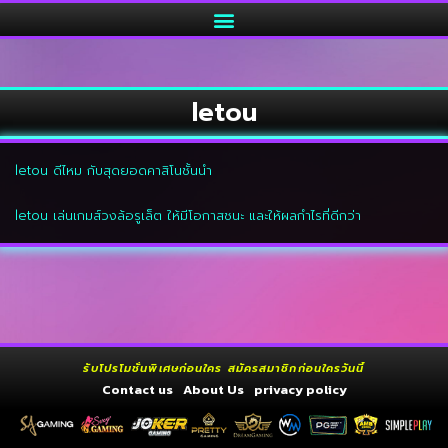
letou
letou ดีไหม กับสุดยอดคาสิโนชั้นนำ
letou เล่นเกมส์วงล้อรูเล็ต ให้มีโอกาสชนะ และให้ผลกำไรที่ดีกว่า
ร
บ
โ
ป
ร
โ
ม
ช
น
พ
เ
ศ
ษ
ก
อ
น
ใ
ค
ร
ส
ม
ค
ร
ส
ม
า
ช
ก
ก
อ
น
ใ
ค
ร
ว
น
น
Contact us
About Us
privacy policy