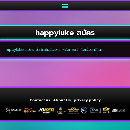
happyluke สมัคร
happyluke สมัคร สำคัญไม่น้อย สำหรับการเข้าถึงเว็บคาสิโน
Contact us
About Us
privacy policy