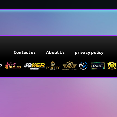
Contact us
About Us
privacy policy