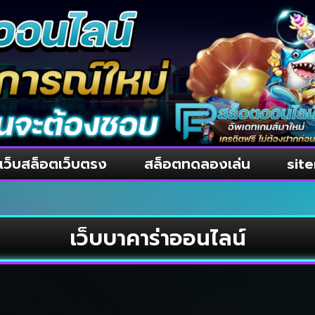
เว็บสล็อตเว็บตรง
สล็อตทดลองเล่น
sit
เว็บบาคาร่าออนไลน์