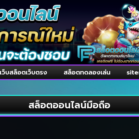
เว็บสล็อตเว็บตรง
สล็อตทดลองเล่น
sit
สล็อตออนไลน์มือถือ