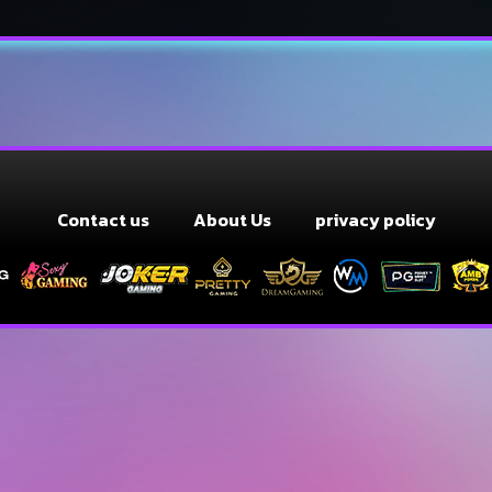
Contact us
About Us
privacy policy