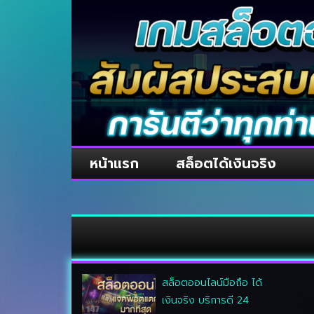
หน้าแรก
สล็อตได้เงินจริง
สล็อตออนไลน์มือถือ ได้
เงินจริง บริการดี 24