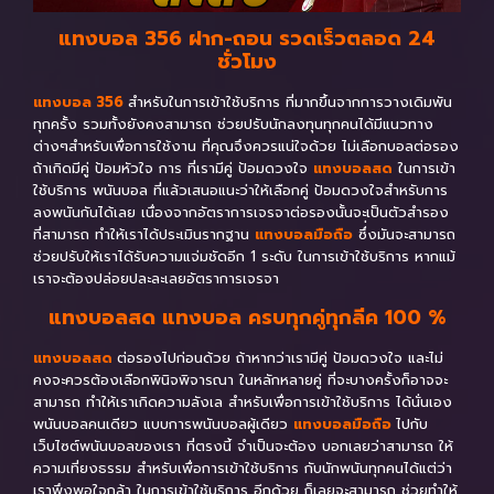
แทงบอล 356 ฝาก-ถอน รวดเร็วตลอด 24
ชั่วโมง
แทงบอล 356
สำหรับในการเข้าใช้บริการ ที่มากขึ้นจากการวางเดิมพัน
ทุกครั้ง รวมทั้งยังคงสามารถ ช่วยปรับนักลงทุนทุกคนได้มีแนวทาง
ต่างๆสำหรับเพื่อการใช้งาน ที่คุณจึงควรแน่ใจด้วย ไม่เลือกบอลต่อรอง
ถ้าเกิดมีคู่ ป้อมหัวใจ การ ที่เรามีคู่ ป้อมดวงใจ
แทงบอลสด
ในการเข้า
ใช้บริการ พนันบอล ที่แล้วเสนอแนะว่าให้เลือกคู่ ป้อมดวงใจสำหรับการ
ลงพนันกันได้เลย เนื่องจากอัตราการเจรจาต่อรองนั้นจะเป็นตัวสำรอง
ที่สามารถ ทำให้เราได้ประเมินรากฐาน
แทงบอลมือถือ
ซึ่่งมันจะสามารถ
ช่วยปรับให้เราได้รับความแจ่มชัดอีก 1 ระดับ ในการเข้าใช้บริการ หากแม้
เราจะต้องปล่อยปละละเลยอัตราการเจรจา
แทงบอลสด แทงบอล ครบทุกคู่ทุกลีค 100 %
แทงบอลสด
ต่อรองไปก่อนด้วย ถ้าหากว่าเรามีคู่ ป้อมดวงใจ และไม่
คงจะควรต้องเลือกพินิจพิจารณา ในหลักหลายคู่ ที่จะบางครั้งก็อาจจะ
สามารถ ทำให้เราเกิดความลังเล สำหรับเพื่อการเข้าใช้บริการ ได้นั่นเอง
พนันบอลคนเดียว แบบการพนันบอลผู้เดียว
แทงบอลมือถือ
ไปกับ
เว็บไซต์พนันบอลของเรา ที่ตรงนี้ จำเป็นจะต้อง บอกเลยว่าสามารถ ให้
ความเที่ยงธรรม สำหรับเพื่อการเข้าใช้บริการ กับนักพนันทุกคนได้แต่ว่า
เราพึงพอใจกล้า ในการเข้าใช้บริการ อีกด้วย ก็เลยจะสามารถ ช่วยทำให้