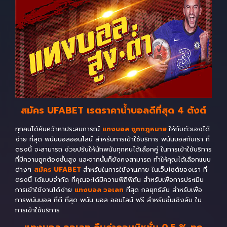
สมัคร UFABET เรตราคาน้ำบอลดีที่สุด 4 ตังต์
ทุกคนได้ค้นคว้าหาประสบการณ์
แทงบอล ถูกกฎหมาย
ให้กับตัวเองได้
ง่าย ที่สุด พนันบอลออนไลน์ สำหรับการเข้าใช้บริการ พนันบอลกับเรา ที่
ตรงนี้ จะสามารถ ช่วยปรับให้นักพนันทุกคนได้เลือกคู่ ในการเข้าใช้บริการ
ที่มีความถูกต้องชั้นสูง และจากนั้นก็ยังคงสามารถ ทำให้คุณได้เลือกแบบ
ต่างๆ
สมัคร UFABET
สำหรับในการใช้งานภาย ในเว็บไซต์ของเรา ที่
ตรงนี้ ได้แบบจำกัด ที่คุณจะได้มีความพิถีพิถัน สำหรับเพื่อการประเมิน
การเข้าใช้งานได้ง่าย
แทงบอล วอเลท
ที่สุด กลยุทธ์ลับ สำหรับเพื่อ
การพนันบอล ที่ดี ที่สุด พนัน บอล ออนไลน์ ฟรี สำหรับชั้นเชิงลับ ใน
การเข้าใช้บริการ