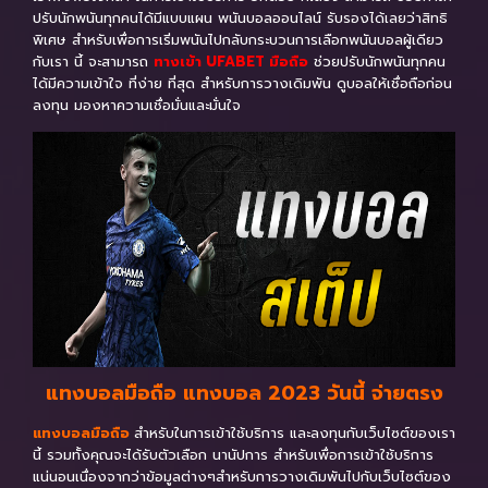
ปรับนักพนันทุกคนได้มีแบบแผน พนันบอลออนไลน์ รับรองได้เลยว่าสิทธิ
พิเศษ สำหรับเพื่อการเริ่มพนันไปกลับกระบวนการเลือกพนันบอลผู้เดียว
กับเรา นี้ จะสามารถ
ทางเข้า UFABET มือถือ
ช่วยปรับนักพนันทุกคน
ได้มีความเข้าใจ ที่ง่าย ที่สุด สำหรับการวางเดิมพัน ดูบอลให้เชื่อถือก่อน
ลงทุน มองหาความเชื่อมั่นและมั่นใจ
แทงบอลมือถือ แทงบอล 2023 วันนี้ จ่ายตรง
แทงบอลมือถือ
สำหรับในการเข้าใช้บริการ และลงทุนกับเว็บไซต์ของเรา
นี้ รวมทั้งคุณจะได้รับตัวเลือก นานัปการ สำหรับเพื่อการเข้าใช้บริการ
แน่นอนเนื่องจากว่าข้อมูลต่างๆสำหรับการวางเดิมพันไปกับเว็บไซต์ของ