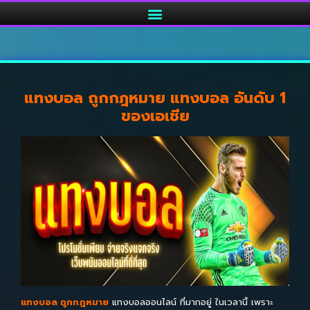
แทงบอล ถูกกฎหมาย แทงบอล อันดับ 1
ของเอเชีย
แทงบอล ถูกกฎหมาย
แทงบอลออนไลน์ ที่มากอยู่ ในเวลานี้ เพราะ