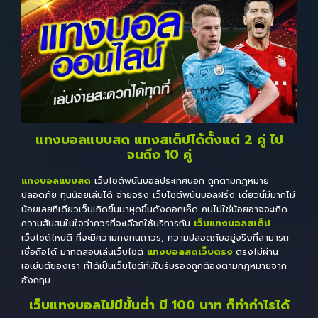
แทงบอลแบบสด แทงสเต็ปได้ตั้งแต่ 2 คู่ ไป
จนถึง 10 คู่
แทงบอลแบบสด
เว็บไซต์พนันบอลประเทศนอก ถูกตามกฎหมาย
ปลอดภัย ทุนน้อยเล่นได้ จ่ายจริง เว็บไซต์พนันบอลฝรั่ง เดี๋ยวนี้มีมากไม่
น้อยเลยทีเดียวเว็บเกิดขึ้นมาผุดขึ้นดังดอกเห็ด คนไม่ใช่น้อยอาจจะเกิด
ความสับสนในใจว่าควรที่จะเลือกใช้บริการกับ
เว็บแทงบอลสเต็ป
เว็บไซต์ไหนดี ที่จะมีความคงทนถาวร, ความปลอดภัยอยู่จริงที่สามารถ
เชื่อถือได้ มาทดสอบเล่นเว็บไซต์
แทงบอลสดเว็บตรง
ตรงไม่ผ่าน
เอเย่นต์ของเรา ที่ได้เป็นเว็บไซต์ที่มีใบรับรองถูกต้องตามกฎหมายจาก
อังกฤษ
เว็บแทงบอลไม่มีขั้นต่ำ
มี 100 บาท ก็ทำกำไรได้