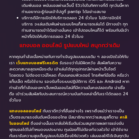
เดิมพันบอล พนันบอลผ่านเว็บนี้ รีวิวไปในทิศทางที่ดี ทุกวันนี้หาก
ท่านอยากจะรู้ก่อนเข้าไปดูที่ pantip ได้อย่างสบาย
บริการดีมีการเปิดให้บริการตลอด 24 ชั่วโมง ไม่มีการปิดให้
บริการ จะเล่นเดิมพันผ่านระบบไหนก็สามารถเล่นได้ มีทางเข้า ทุก
ท่านสามารถเข้าได้อย่างมั่นคง เข้าไปตอนไหนก็ได้ พร้อมกับมีเจ้า
หน้าที่เปิดให้บริการตลอด 24 ชั่วโมง
แทงบอล ออนไลน์ รูปแบบใหม่ สนุกกว่าเดิม
หากคุณกำลังเบื่อหน่ายกับการทำเงินรูปแบบแบบเดิม ๆ ลองเปิดใจให้กับ
เรา
เว็บแทงบอลฟรีเครดิต
รับรองว่าไม่มีผิดหวัง สัมผัสกับความ
สะดวกสบายสุดเหนือระดับ เข้าเล่นได้ทุกอุปกรณ์ผ่านหน้าเว็บไซต์
โดยตรง ไม่ต้องดาวน์โหลด ทั้งบนคอมพิวเตอร์ โทรศัพท์มือถือ หรือว่า
แท็บเล็ต หรือใช้งาน รองรับทั้งระบบปฏิบัติการ iOS และ Android หาก
ท่านใดที่กำลังมองหาเว็บพนันออนไลน์ที่มีความมั่นคงปลอดภัย น่าเชื่อ
ถือ เข้าร่วมสัมผัสกับประสบการณ์ความบันเทิงเหล่านี้กับเราได้ตลอด 24
ชั่วโมง
แทงบอลออนไลน์
กับเราดีกว่าที่อื่นอย่างไร เพราะถึงแม้ว่าเราจะเป็น
เว็บตรงมาแรงอันดับหนึ่งของไทย มีสมาชิกมากกว่าแสนยูสก็ตาม
คาสิ
โนออนไลน์
ถึงอย่างนั้นเรากลับให้เริ่มต้นร่วมสนุกทายผลการแข่งขัน
ฟุตบอลได้ไม่กำหนดงบประมาณ ทุนน้อยก็ไม่ต้องกังวลใจไป เข้าใช้งาน
กับเรารับความสุขเต็มรูปแบบไม่มีเรื่องให้ปวดหัว เล่นบอลให้ได้เงินทุกวัน