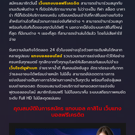
สมัครสมาชิกวันนี้
เว็บแทงบอลฟรีเครดิต
สามารถเข้ามาร่วมสนุกกับ
เกมเดิมพันต่าง ๆ ที่เปิดให้บริการมากมาย ไม่ว่าจะเป็น กีฬา สล็อต บาคา
ร่า ที่นี่ก็เปิดให้บริการครบครัน เปรียบเหมือนเข้าไปที่คาสิโนอย่างแท้จริง
สำหรับท่านใดที่สนใจเกมการแข่งขันกีฬาต่าง ๆ สามารถเข้ามาร่วมสนุก
พร้อมกับรับทีเด็ดของทุกวันได้ฟรี ๆ นอกจากนี้ยังมีระบบคาสิโนที่ใหญ่
ที่สุด ที่มีเกมต่าง ๆ เยอะที่สุด ที่สามารถเข้าเล่นได้แล้ว โดยไม่เสียค่าใช้
จ่าย
รับความบันเทิงได้ตลอด 24 ชั่วโมงอย่างจุใจด้วยการเดิมพันได้หลาก
หลายรูปแบบ
แทงบอลออนไลน์
รวบรวมเกมการแข่งขันเอาไว้ให้อย่าง
ครบครันทุกแมตช์ ทุกลีกจากทั่วทุกมุมโลกให้เลือกสรรกันแบบไม่จำเจ
เว็บไซต์ยูฟ่าเบท
จ่ายราคาน้ำดี คืนคอมมิชชันสูง อัตราต่อรองที่มากก
ว่าและเอาชนะได้พร้อมจ่ายหนัก ไม่มีอั้น สามารถอัปเดตตารางการ
แข่งขันอย่างเป็นทางการได้ผ่านทางหน้าเว็บทุกวัน พร้อมทั้งยังลุ้นผล
แบบถ่ายทอดสด ติดขอบสนามด้วยบริการถ่ายทอดสดการแข่งขัน
ฟุตบอลออนไลน์ สมาชิกรับชมฟรี ไม่มีโฆษณาคั่น ระบบเสถียรภาพคมชัด
ระดับ Full HD ไม่มีสะดุดแน่นอน
คุณสมบัติในการสมัคร แทงบอล คาสิโน เว็บแทง
บอลฟรีเครดิต