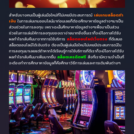
สำหรับบางคนเป็นผู้เล่นมือใหม่ที่ไม่เคยมีประสบการณ์
เล่นเกมสล็อตทำ
เงิน
ในการเล่นเกมออนไลน์มาก่อนเลยก็ต้องศึกษาหาข้อมูลต่างๆมาเป็น
ส่วนช่วยในการลงทุน เพราะฉะนั้นศึกษาหาข้อมูลต่างๆเพื่อมาเป็นส่วน
ช่วยในการเล่นให้การลงทุนของเราง่ายมากยิ่งขึ้นเราก็จะมีโอกาสได้รับ
ผลกำไรกลับคืนมาจากการใช้บริการ
สล็อตออนไลน์เว็บตรง
ที่ดีเสมอ
สล็อตออนไลน์ได้เงินจริง ต้องเป็นผู้เล่นมือใหม่ไม่เคยมีประสบการณ์ใน
การลงทุนมาเลยแต่ถ้าหากได้เรียนรู้การใช้บริการที่ดีเราก็จะมีโอกาสได้รับ
ผลกำไรกลับคืนมาเพิ่มมากขึ้น
สล็อตเครดิตฟรี
สิ่งที่เรามีความจำเป็นที่
จะต้องทำการศึกษาหาข้อมูลก็คือศึกษาวิธีการเล่นและการเดิมพันต่างๆ