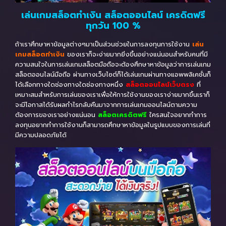
เล่นเกมสล็อตทำเงิน สล็อตออนไลน์ เครดิตฟรี
ทุกวัน 100 %
ถ้าเราศึกษาหาข้อมูลต่างๆมาเป็นส่วนช่วยในการลงทุนการใช้งาน
เล่น
เกมสล็อตทำเงิน
ของเราก็จะง่ายมากยิ่งขึ้นอย่างแน่นอนสำหรับคนที่มี
ความสนใจในการเล่นเกมสล็อตมือถือจะต้องศึกษาหาข้อมูลว่าการเล่นเกม
สล็อตออนไลน์มือถือ ผ่านทางเว็บไซต์ก็ได้เล่นเกมผ่านทางแอพพลิเคชั่นก็
ได้เลือกทางใดช่องทางใดช่องทางหนึ่ง
สล็อตออนไลน์เว็บตรง
ที่
เหมาะสมสำหรับการเล่นของเราเพื่อให้การใช้งานของเราง่ายมากขึ้นเราก็
จะมีโอกาสได้รับผลกำไรกลับคืนมาจากการเล่นเกมออนไลน์ตามความ
ต้องการของเราอย่างแน่นอน
สล็อตเครดิตฟรี
ใครสนใจอยากทำการ
ลงทุนอยากทำการใช้งานก็สามารถศึกษาหาข้อมูลในรูปแบบของการเล่นที่
มีความปลอดภัยได้