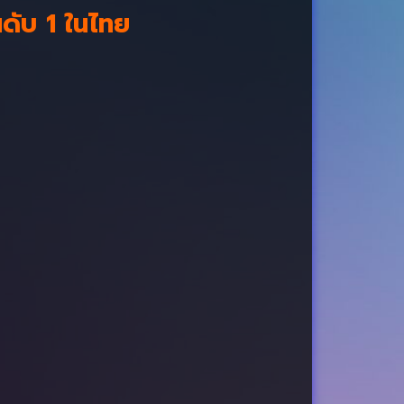
ดับ 1 ในไทย