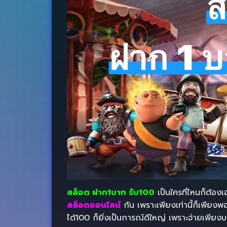
สล็อต ฝาก1บาท รับ100
เป็นใครที่ไหนก็ต้องเ
สล็อตออนไลน์
กัน เพราะเพียงเท่านี้ก็เพียงพอ
ได้100 ก็ยิ่งเป็นการณ์ดีใหญ่ เพราะจ่ายเพียงบา