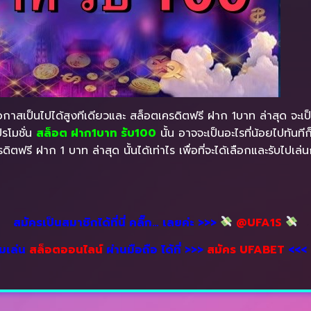
อกาสเป็นไปได้สูงทีเดียวและ สล็อตเครดิตฟรี ฝาก 1บาท ล่าสุด จะเป็น
ปรโมชั่น
สล็อต ฝาก1บาท รับ100
นั้น อาจจะเป็นอะไรที่น้อยไปทันทีก็ไ
ดิตฟรี ฝาก 1 บาท ล่าสุด นั้นได้เท่าไร เพื่อที่จะได้เลือกและรับไปเล่นก
สมัครเป็นสมาชิกได้ที่นี่ คลิ๊ก… เลยค่ะ >>>
@UFA1S
วมเล่น
สล็อตออนไลน์
ผ่านมือถือ ได้ที่ >>>
สมัคร UFABET
<<< 