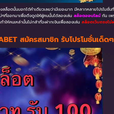
องสล็อตนั้นบอกได้คำเดียวเลยว่ามีเยอะมาก มีหลากหลายโปรโมชั่นที่
ๆที่ออกมาเพื่อดึงดูดให้ผู้คนนั้นได้ลองเล่น
สล็อตออนไลน์
กัน เพ
ำให้คนเหล่านั้นไม่กล้าที่จะฝากเงินเพื่อลองเล่น
สล็อตเว็บตรงไม่ผ
BET สมัครสมาชิก รับโปรโมชั่นเด็ด