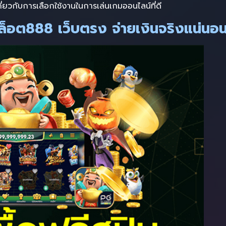
กี่ยวกับการเลือกใช้งานในการเล่นเกมออนไลน์ที่ดี
นสล็อต888 เว็บตรง จ่ายเงินจริงแน่น