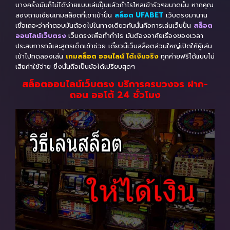
บางครั้งมันก็ไม่ได้ง่ายแบบเล่นปุ๊บแล้วกำไรไหลเข้ารัวๆขนาดนั้น หากคุณ
ลองถามเซียนเกมสล็อตที่เขาเข้าปั่น
สล็อต UFABET
เว็บตรงมานาน
เชื่อเถอะว่าคำตอบมันต้องไปในทางเดียวกันนั่นคือการเล่นเว็บปั่น
สล็อต
ออนไลน์เว็บตรง
เว็บตรงเพื่อทำกำไร มันต้องอาศัยเรื่องของเวลา
ประสบการณ์และสูตรเด็ดเข้าช่วย เดี๋ยวนี้เว็บสล็อตส่วนใหญ่เปิดให้ผู้เล่น
เข้าไปทดลองเล่น
เกมสล็อต ออนไลน์ ได้เงินจริง
ทุกค่ายฟรีได้แบบไม่
เสียค่าใช้จ่าย ซึ่งนั่นถือเป็นข้อได้เปรียบสุดๆ
สล็อตออนไลน์เว็บตรง บริการครบวงจร ฝาก-
ถอน ออโต้ 24 ชั่วโมง